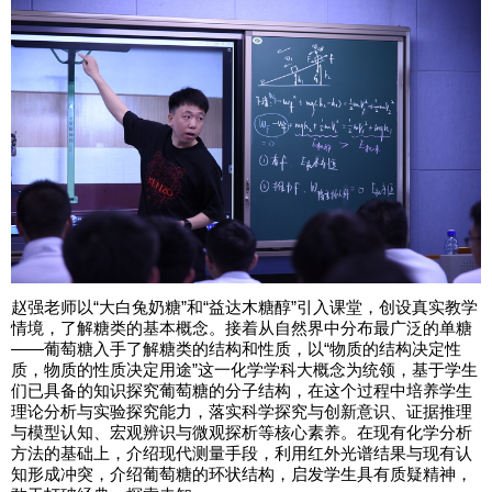
赵强老师以“大白兔奶糖”和“益达木糖醇”引入课堂，创设真实教学
情境，了解糖类的基本概念。接着从自然界中分布最广泛的单糖
——葡萄糖入手了解糖类的结构和性质，以“物质的结构决定性
质，物质的性质决定用途”这一化学学科大概念为统领，基于学生
们已具备的知识探究葡萄糖的分子结构，在这个过程中培养学生
理论分析与实验探究能力，落实科学探究与创新意识、证据推理
与模型认知、宏观辨识与微观探析等核心素养。在现有化学分析
方法的基础上，介绍现代测量手段，利用红外光谱结果与现有认
知形成冲突，介绍葡萄糖的环状结构，启发学生具有质疑精神，