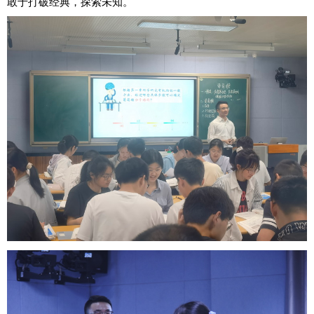
敢于打破经典，探索未知。