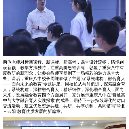
两位老师对标新课程、新课标、新高考，课堂设计流畅，情境创
设新颖，教学方法独特，注重高阶思维训练，彰显了重庆八中深
度教研的新理念，让参会教师享受到了一场精彩的魅力课堂大
餐。课后，重庆八中校长周迎春做了主题为“系统建构，融合育人
——面向未来的教育”专题讲座。周校长从与时俱进，探索融合育
人；系统构建，深耕融合育人；精研细作，深化融合育人；面向
未来，发展融合教育四个方面展开，充分展示重庆八中在“普通高
中与大学融合育人实践探索”的成果。期待下一步持续深化的对口
交流活动，建立优质资源共建、共研、共享机制，共同谱写“渝北
－云阳”教育优质发展的新篇章。