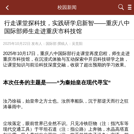



校园新闻
行走课堂探科技，实践研学启新智——重庆八中
国际部师生走进重庆市科技馆
2025年10月22日 发布人：
国际部
撰稿人：
吴竞阳
2025年10月17日，重庆八中国际部行走课堂再度启程，师生走进
重庆市科技馆，在沉浸式体验与互动探索中开启科技研学之旅，
让课堂知识与前沿科技深度交融，收获了超出预期的学习效果。
本次任务的主题是——“为秦始皇在现代寻宝”
汝乃徐福，始皇帝之方士也。汝所率船队，沉于那逆天而行之狂
涛暴雨中。
尘埃落定，眼前世界已全然不识。只见冷铁巨物（注：指汽车等
现代交通工具）于平坦石道（注：指公路）上奔驰，水晶高塔直