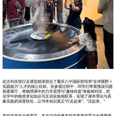
此次科技馆行走课堂精准契合了重庆八中国际部培养“全球视野 +
实践能力”人才的核心目标。在参观过程中，同学们带着预设问题
探索展厅，将物理课中的力学原理与“趣味转盘”体验相对应，把
化学中的物质变化知识与互动实验相联系，实现了课本理论与具
象实践的深度转化，让书本知识真正“行走起来”、“活起来。”
而对于学生个体而言，本次活动也兼具科学素养培育与全球思维