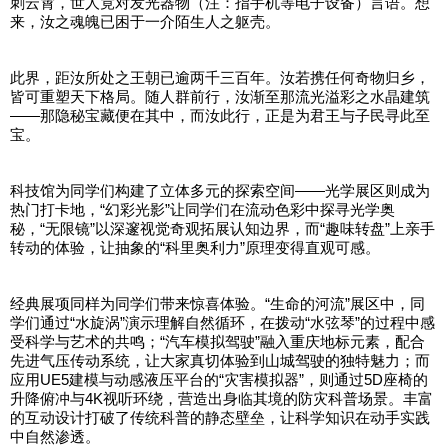
刺云霄，世人竟对发光器物（注：指手机等电子设备）言语。想
来，汝之魂魄已困于一介陌生人之躯壳。
此界，距汝所处之王朝已逾两千三百年。汝若携任何奇物归乡，
皆可重塑天下格局。随人群前行，汝渐至那流光溢彩之水晶建筑
——那隐秘宝藏便在其中，而汝此行，正是为君王与子民寻此至
宝。
科技馆为同学们构建了立体多元的探索空间——光学展区则成为
热门打卡地，“幻彩光影”让同学们在流动色彩中探寻光学奥
秘，“无限镜”以深邃视觉奇观拓展认知边界，而“趣味转盘”上亲手
转动的体验，让抽象的“科里奥利力”原理变得直观可感。
经典展项同样为同学们带来惊喜体验。“生命的河流”展区中，同
学们通过“水旋涡”演示理解自然循环，在拨动“水弦琴”的过程中感
受科学与艺术的共鸣；“汽车模拟驾驶”融入重庆地标元素，配合
先进气压传动系统，让大家真切体验到山城驾驶的独特魅力；而
应用UE5建模与动感液压平台的“灾害模拟器”，则通过5D座椅的
升降俯冲与4K视听环绕，营造出身临其境的防灾科普场景。丰富
的互动设计打破了传统科普的静态壁垒，让科学知识在动手实践
中自然渗透。