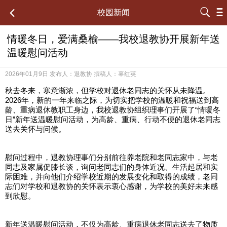



校园新闻
情暖冬日，爱满桑榆——我校退教协开展新年送
温暖慰问活动
2026年01月9日 发布人：
退教协
撰稿人：
辜红英
秋去冬来，寒意渐浓，但学校对退休老同志的关怀从未降温。
2026年，新的一年来临之际，为切实把学校的温暖和祝福送到高
龄、重病退休教职工身边，我校退教协组织理事们开展了“情暖冬
日”新年送温暖慰问活动，为高龄、重病、行动不便的退休老同志
送去关怀与问候。
慰问过程中，退教协理事们分别前往养老院和老同志家中，与老
同志及家属促膝长谈，询问老同志们的身体近况、生活起居和实
际困难，并向他们介绍学校近期的发展变化和取得的成绩，老同
志们对学校和退教协的关怀表示衷心感谢，为学校的美好未来感
到欣慰。
新年送温暖慰问活动，不仅为高龄、重病退休老同志送去了物质